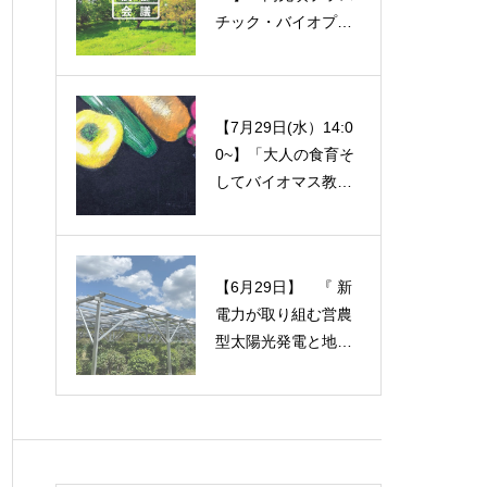
チック・バイオプラ
氷見トラフグ陸上養
スチック最前線」勉
殖事業」
強会のご案内
【7月29日(水）14:0
会場が変更になりま
0~】「大人の食育そ
した！【4月27日
してバイオマス教育
(月)】勉強会のご案
～帰りたい家へ。心
内「J-Score 氷見ト
の居場所を見つけよ
ラフグ陸上養殖事
う～」勉強会のご案
業」
【6月29日】 『 新
2026年4月1日 NPO
内
電力が取り組む営農
法人農都会議 事務
型太陽光発電と地方
局だより 2026年第
創生』 〜 電気をつ
1回理事会にて、農都
かって社会を変え
交流・地域支援G活
る！市民の力で紡ぐ
動が承認された。
再生可能エネルギー
の展望 〜勉強会のご