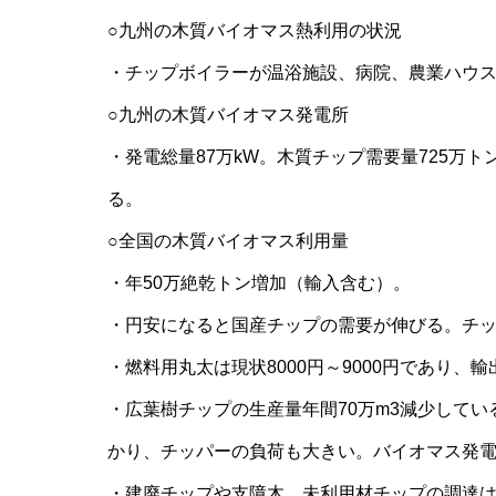
○九州の木質バイオマス熱利用の状況
・チップボイラーが温浴施設、病院、農業ハウ
○九州の木質バイオマス発電所
・発電総量87万kW。木質チップ需要量725万
る。
○全国の木質バイオマス利用量
・年50万絶乾トン増加（輸入含む）。
・円安になると国産チップの需要が伸びる。チ
・燃料用丸太は現状8000円～9000円であり、
・広葉樹チップの生産量年間70万m3減少して
かり、チッパーの負荷も大きい。バイオマス発
・建廃チップや支障木、未利用材チップの調達