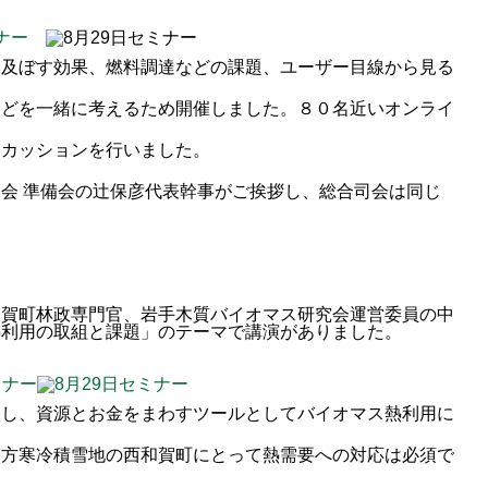
に及ぼす効果、燃料調達などの課題、ユーザー目線から見る
などを一緒に考えるため開催しました。８０名近いオンライ
スカッションを行いました。
会 準備会の辻保彦代表幹事がご挨拶し、総合司会は同じ
和賀町林政専門官、岩手木質バイオマス研究会運営委員の中
熱利用の取組と課題」のテーマで講演がありました。
入し、資源とお金をまわすツールとしてバイオマス熱利用に
一方寒冷積雪地の西和賀町にとって熱需要への対応は必須で