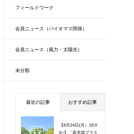
フィールドワーク
会員ニュース（バイオマス関係）
会員ニュース（風力・太陽光）
未分類
最近の記事
おすすめ記事
【8月24日(月）18:0
【4月27日(月)】勉強
0~】「高充填プラス
会のご案内「J-Score