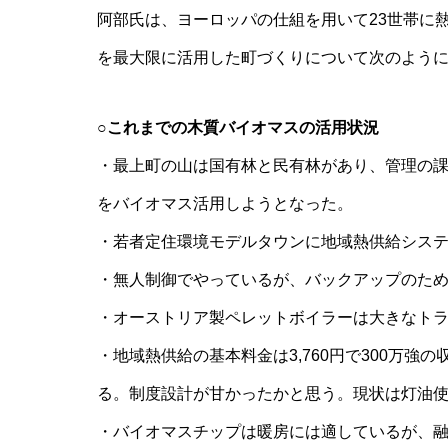
阿部氏は、ヨーロッパの仕組を用いて23世帯に
を最大限に活用した町づくりについて次のよう
○これまでの木質バイオマスの活用状況
・最上町の山は国有林と民有林があり、管理の
をバイオマス活用しようとなった。
・若者定住環境モデルタウンに地域熱供給シス
・無人制御でやっているが、バックアップのた
・オーストリア製ペレットボイラーは大きなト
・地域熱供給の基本料金は3,760円で300万強
る。制度設計が甘かったかと思う。現状は灯油
・バイオマスチップは暖房には適しているが、