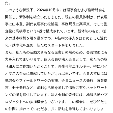
た。
このような状況下、2024年10月末には理事会および臨時総会を
開催し、新体制を確立いたしました。現在の役員体制は、代表理
事に山本登、副代表理事に松浦晃、事務局長に高澤真、そして監
査役に高橋章という4役で構成されています。新体制のもと、従
来の基本構想を引き継ぎつつ、AI技術の導入をはじめとした近代
化・効率化を進め、新たなスタートを切りました。
また、私たちの活動のさらなる充実と発展のため、会員増強にも
力を入れてまいります。個人会員や法人会員として、私たちの取
り組みにご参加いただくことで、再生可能エネルギー、特にバイ
オマスの普及に貢献していただければ幸いです。会員の皆様には
勉強会やフィールドワークの実施、会員ニュースの発行、政策提
言、冊子発行など、多彩な活動を通じて情報共有やネットワーキ
ングの場を提供しています。法人会員の皆様には、地域活動やプ
ロジェクトへの参加機会もございます。この機会に、ぜひ私たち
の仲間に加わっていただき、共に活動を推進してまいりましょ