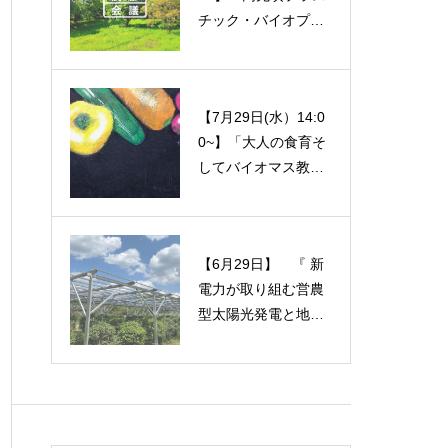
チック・バイオプラ
間延長の連絡）
スチック最前線」勉
強会のご案内
【7月29日(水）14:0
【7月23日(水)】勉強
0~】「大人の食育そ
会のご案内『鳥取県
してバイオマス教育
伯耆町における使用
～帰りたい家へ。心
済み紙おむつ燃料化
の居場所を見つけよ
事業』
う～」勉強会のご案
【6月29日】 『 新
内
NPO法人農都会議 20
電力が取り組む営農
24年10月勉強会
型太陽光発電と地方
創生』 〜 電気をつ
かって社会を変え
る！市民の力で紡ぐ
再生可能エネルギー
の展望 〜勉強会のご