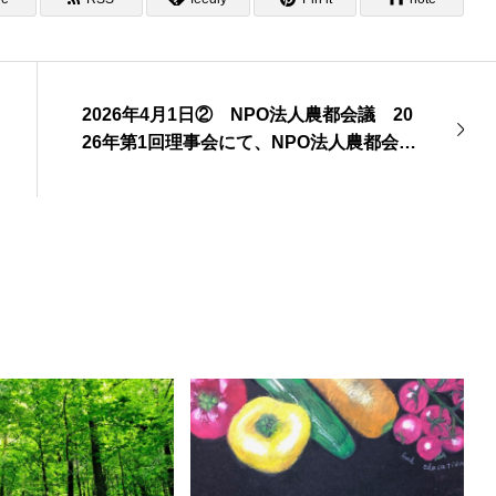
2026年4月1日② NPO法人農都会議 20
26年第1回理事会にて、NPO法人農都会議
新体制承認される