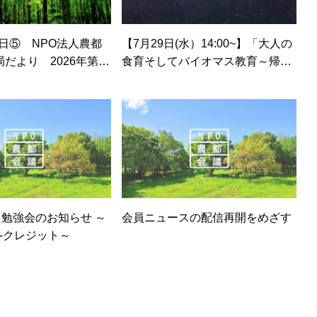
月1日⑤ NPO法人農都
【7月29日(水）14:00~】「大人の
だより 2026年第1
食育そしてバイオマス教育～帰り
て、食・農・環境G
たい家へ。心の居場所を見つけよ
間休会とすることが承
う～」勉強会のご案内
】勉強会のお知らせ ～
会員ニュースの配信再開をめざす
-クレジット～