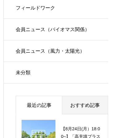
フィールドワーク
会員ニュース（バイオマス関係）
会員ニュース（風力・太陽光）
未分類
最近の記事
おすすめ記事
【8月24日(月）18:0
政策提言・2025年
0~】「高充填プラス
提言募集中（ 募集期